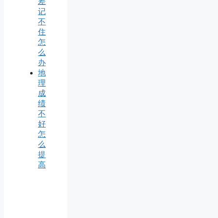
差
记
不
住
怎
么
办
地
理
成
绩
不
好
怎
么
提
高