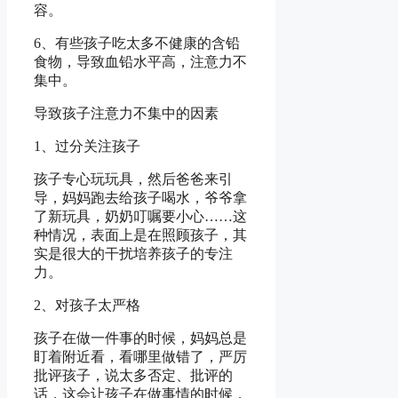
容。
6、有些孩子吃太多不健康的含铅
食物，导致血铅水平高，注意力不
集中。
导致孩子注意力不集中的因素
1、过分关注孩子
孩子专心玩玩具，然后爸爸来引
导，妈妈跑去给孩子喝水，爷爷拿
了新玩具，奶奶叮嘱要小心……这
种情况，表面上是在照顾孩子，其
实是很大的干扰培养孩子的专注
力。
2、对孩子太严格
孩子在做一件事的时候，妈妈总是
盯着附近看，看哪里做错了，严厉
批评孩子，说太多否定、批评的
话，这会让孩子在做事情的时候，