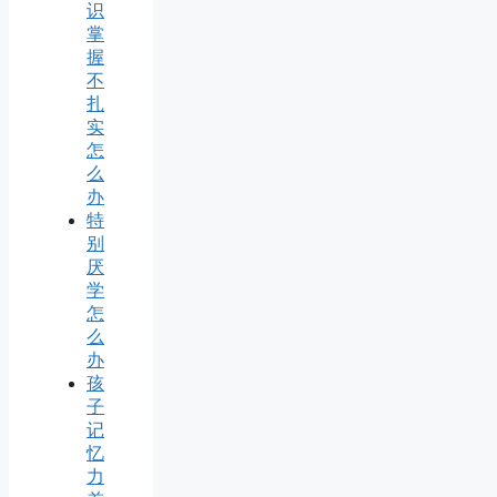
识
掌
握
不
扎
实
怎
么
办
特
别
厌
学
怎
么
办
孩
子
记
忆
力