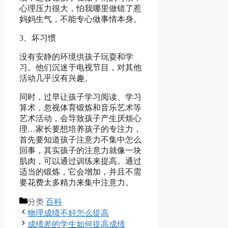
心理压力很大，怕我哪里做错了惹
妈妈生气，不能专心做事情本身。
3、坏习惯
没有安静的环境供孩子玩耍和学
习。他们沉迷于电视节目，对其他
活动几乎没有兴趣。
同时，过早让孩子学习阅读、学习
算术，忽视体育锻炼和音乐艺术等
艺术活动，会导致孩子产生厌烦心
理…家长要想培养孩子的专注力，
首先要知道孩子注意力不集中怎么
回事，其实孩子的注意力就像一块
肌肉，可以通过训练来提高。通过
适当的锻炼，它会增加，并且不需
要花费太多精力来集中注意力。
分类
百科
物理成绩不好怎么提高
成绩差的学生如何提高成绩