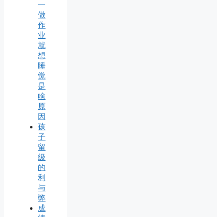
一
做
作
业
就
想
睡
觉
是
啥
原
因
孩
子
留
级
的
利
与
弊
成