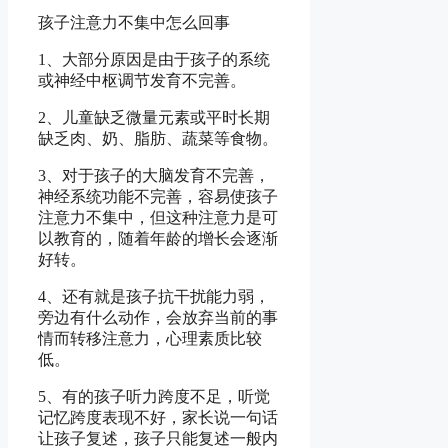
孩子注意力不集中怎么回事
1、大部分原因是由于孩子的系统
或神经中枢调节发育不完善。
2、儿童缺乏微量元素或平时长期
缺乏肉、奶、脂肪、蔬菜等食物。
3、对于孩子的大脑发育不完善，
神经系统功能不完善，容易使孩子
注意力不集中，但这种注意力是可
以教育的，随着年龄的增长会逐渐
好转。
4、还有就是孩子抗干扰能力弱，
旁边有什么动作，会放弃当前的事
情而转移注意力，心理素质比较
低。
5、有的孩子听力跨度不足，听觉
记忆跨度表现不好，家长说一句话
让孩子复述，孩子只能复述一般内