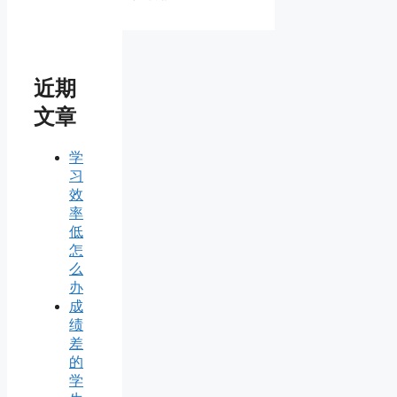
近期
文章
学
习
效
率
低
怎
么
办
成
绩
差
的
学