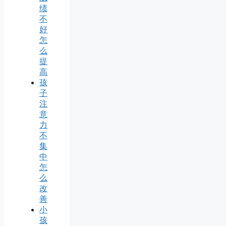
绩
不
好
怎
么
提
高
孩
子
注
意
力
不
集
中
怎
么
改
善
小
孩